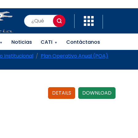
Noticias
CATI
Contáctanos
▼
▼
o Institucional
Plan Operativo Anual (POA)
DETAILS
DOWNLOAD