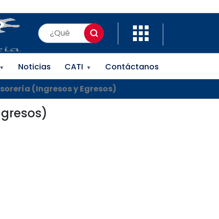
Noticias
CATI
Contáctanos
▼
▼
sorería (Ingresos y Egresos)
Egresos)