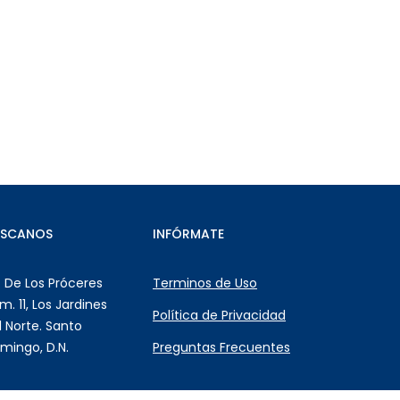
ÚSCANOS
INFÓRMATE
. De Los Próceres
Terminos de Uso
m. 11, Los Jardines
Política de Privacidad
l Norte. Santo
mingo, D.N.
Preguntas Frecuentes