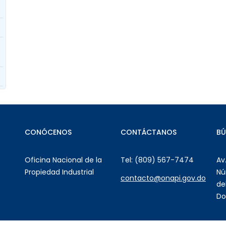
CONÓCENOS
CONTÁCTANOS
B
Oficina Nacional de la
Tel: (809) 567-7474
Av
Propiedad Industrial
Nú
contacto@onapi.gov.do
de
Do