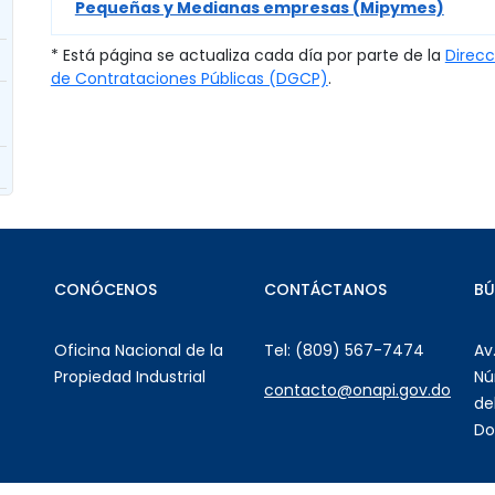
Pequeñas y Medianas empresas (Mipymes)
* Está página se actualiza cada día por parte de la
Direcc
de Contrataciones Públicas (DGCP)
.
CONÓCENOS
CONTÁCTANOS
B
Oficina Nacional de la
Tel: (809) 567-7474
Av
Propiedad Industrial
Nú
contacto@onapi.gov.do
de
Do