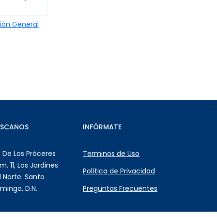
ión General
ÚSCANOS
INFÓRMATE
. De Los Próceres
Terminos de Uso
m. 11, Los Jardines
Política de Privacidad
l Norte. Santo
mingo, D.N.
Preguntas Frecuentes