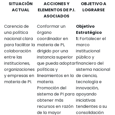
SITUACIÓN
ACCIONES Y
OBJETIVO A
ACTUAL
ELEMENTOS DE P.I.
LOGRARSE
ASOCIADOS
Carencia de
Conformar un
Objetivo
una política
órgano
Estratégico
nacional clara
coordinador en
1:
Fortalecer el
para facilitar la
materia de PI,
marco
colaboración
dirigido por una
institucional
entre las
instancia superior
público y
instituciones,
que pueda adoptar
financiero del
organizaciones
políticas y
sistema nacional
y empresas en
lineamientos en la
de ciencia,
materia de PI.
materia.
tecnología e
Promoción del
innovación,
sistema de PI para
apoyando
obtener más
iniciativas
recursos en razón
tendientes a su
de la mayor
consolidación