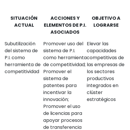
SITUACIÓN
ACCIONES Y
OBJETIVO A
ACTUAL
ELEMENTOS DE P.I.
LOGRARSE
ASOCIADOS
Subutilización
Promover uso del
Elevar las
del sistema de
sistema de P.I.
capacidades
P.I. como
como herramienta
competitivas de
herramienta de
de competitividad;
las empresas de
competitividad
Promover el
los sectores
sistema de
productivos
patentes para
integrados en
incentivar la
clúster
innovación;
estratégicos
Promover el uso
de licencias para
apoyar procesos
de transferencia