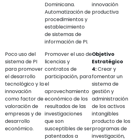
Dominicana.
innovación
Automatización de
productiva
procedimientos y
establecimiento
de sistemas de
información de PI.
Poco uso del
Promover el uso de
Objetivo
sistema de PI
licencias y
Estratégico
para promover
contratos de
4:
Crear y
el desarrollo
participación, para
fomentar un
tecnológico y la
el
sistema de
innovación
aprovechamiento
gestión y
como factor de
económico de los
administración
valoración de
resultados de las
de los activos
empresas y de
investigaciones
intangibles
desarrollo
que son
producto de los
económico.
susceptibles de ser
programas de
patentados a
investigación,