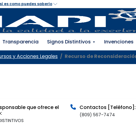
 Propiedad Industrial 
Transparencia
Signos Distintivos
Invenciones
▼
rsos y Acciones Legales
Recurso de Reconsideració
sponsable que ofrece el
Contactos [Teléfono]:
:
(809) 567-7474
DISTINTIVOS