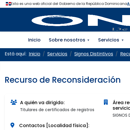
Oficina Nacional de la
Inicio
Sobre nosotros
Servicios
▼
▼
Está aquí:
Inicio
Servicios
Signos Distintivos
Recu
Recurso de Reconsideración
A quién va dirigido:
Área re
servicio
Titulares de certificados de registros
SIGNOS 
Contactos [Localidad física]: