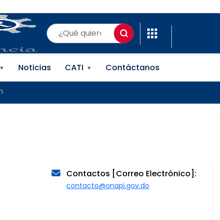
(ONAPI)
Noticias
CATI
Contáctanos
▼
▼
n
Contactos [Correo Electrónico]:
contacto@onapi.gov.do