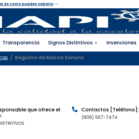
 Propiedad Industrial 
Transparencia
Signos Distintivos
Invenciones
▼
cas
Registro de Marca Sonora
sponsable que ofrece el
Contactos [Teléfono]:
:
(809) 567-7474
DISTINTIVOS