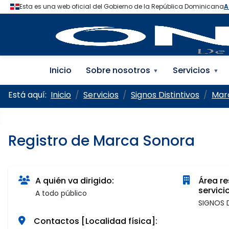
Oficina Nacional de la
Inicio
Sobre nosotros
Servicios
▼
▼
Está aquí:
Inicio
Servicios
Signos Distintivos
Mar
Registro de Marca Sonora
A quién va dirigido:
Área re
servicio
A todo público
SIGNOS 
Contactos [Localidad física]: