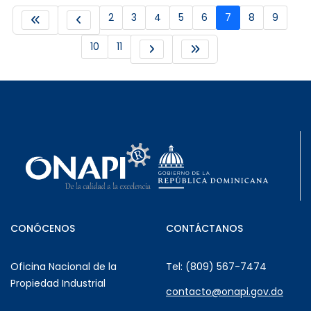
2
3
4
5
6
7
8
9
10
11
CONÓCENOS
CONTÁCTANOS
Oficina Nacional de la
Tel: (809) 567-7474
Propiedad Industrial
contacto@onapi.gov.do