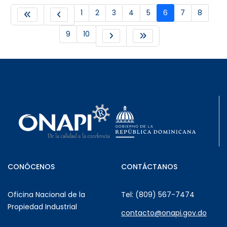
1
2
3
4
5
6
7
8
9
10
CONÓCENOS
CONTÁCTANOS
Oficina Nacional de la
Tel: (809) 567-7474
Propiedad Industrial
contacto@onapi.gov.do