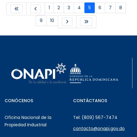
1
2
3
4
5
6
7
8
9
10
CONÓCENOS
CONTÁCTANOS
Oficina Nacional de la
Tel: (809) 567-7474
Propiedad Industrial
contacto@onapi.gov.do