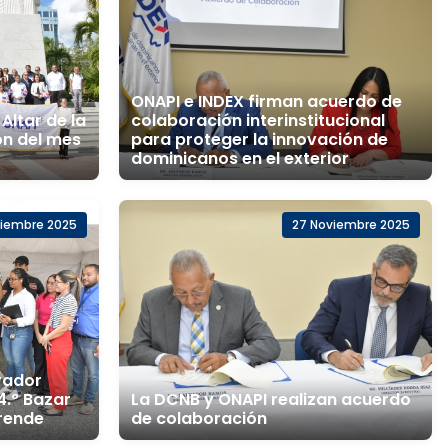
ONAPI e INDEX firman acuerdo de
Altar de la
colaboración interinstitucional
n del mes
para proteger la innovación de
dominicanos en el exterior
ciembre 2025
27 Noviembre 2025
vador
4.º Bazar
La DCNB y ONAPI realizan acuerdo
rende
de colaboración