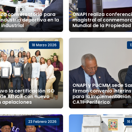
iza conversatorio para
ONAPI realiza conferenc
 industria deportiva en la
magistral al conmemora
industrial
Mundial de la Propiedad 
18 Marzo 2026
1
ONAPI y PUCMM sede Sa
vo la certificación ISO
firman convenio interins
5 de AENOR con nuevo
para la implementación
n apelaciones
CATI-Periférico
23 Febrero 2026
16