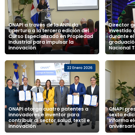
ONAPI a través de la ANPI da
Director g
apertura a la tercera edición del
investido
Curso Especializado en Propiedad
durante el
Industrial para impulsar la
graduació
innovación
Nacional 
22 Enero 2026
ONAPI otorga cuatro patentes a
ONAPI pre
innovadores e inventor para
sexta edic
contribuir al sector salud, textil e
Informa e
innovación
aniversari