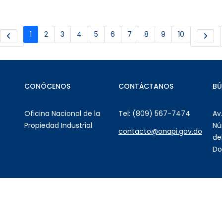
1
2
3
4
5
6
7
8
9
10
CONÓCENOS
CONTÁCTANOS
B
Oficina Nacional de la
Tel: (809) 567-7474
Av
Propiedad Industrial
Nú
contacto@onapi.gov.do
de
Do