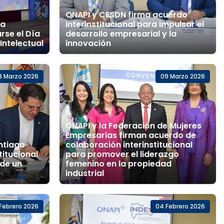
ONAPI y CESDN firma acuerdo
ia
interinstitucional para impulsar el
rse el Día
desarrollo empresarial y la
Intelectual
innovación
3 Marzo 2026
09 Marzo 2026
ONAPI y la Federación de Mujeres
Empresarias firman acuerdo de
ntiago
colaboración interinstitucional
titucional
para promover el liderazgo
 de un
femenino en la propiedad
industrial
 Febrero 2026
04 Febrero 2026