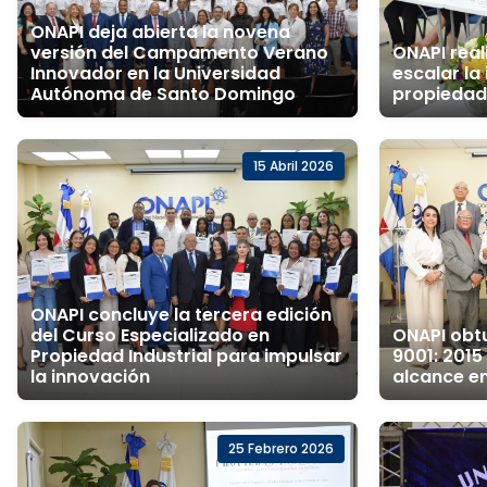
ONAPI deja abierta la novena
versión del Campamento Verano
ONAPI real
Innovador en la Universidad
escalar la
Autónoma de Santo Domingo
propiedad 
15 Abril 2026
ONAPI concluye la tercera edición
del Curso Especializado en
ONAPI obtu
Propiedad Industrial para impulsar
9001: 201
la innovación
alcance e
25 Febrero 2026