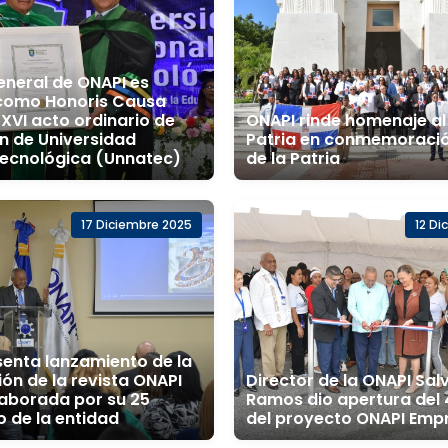
eneral de ONAPI es
 como Honoris Causa
 XVI acto ordinario de
ONAPI rinde homenaje al 
n de Universidad
Patria en conmemoració
Tecnológica (Unnatec)
de la Patria
17 Diciembre 2025
12 Di
senta lanzamiento de la
ión de la revista ONAPI
Director de la ONAPI Sal
laborada por su 25
Ramos dio apertura del 
o de la entidad
del proyecto ONAPI Emp