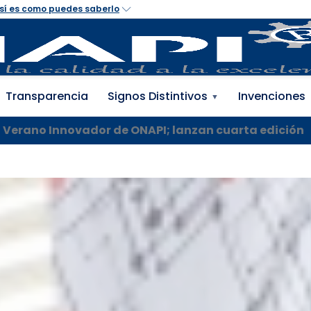
 Propiedad Industrial 
Transparencia
Signos Distintivos
Invenciones
▼
Verano Innovador de ONAPI; lanzan cuarta edición