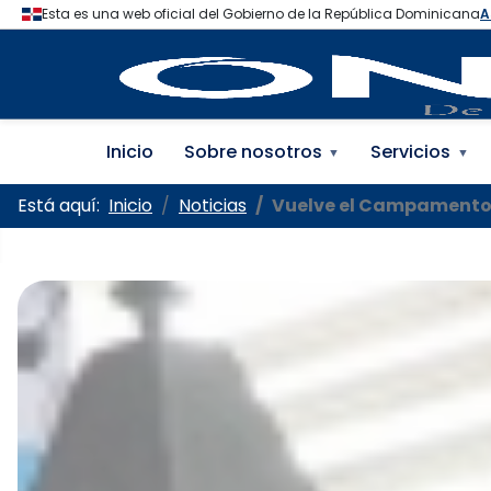
Oficina Nacional de la
Inicio
Sobre nosotros
Servicios
▼
▼
Está aquí:
Inicio
Noticias
Vuelve el Campamento 