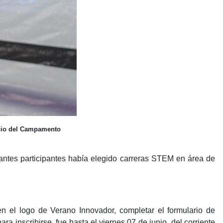
io 
del Campamento 
iantes participantes había elegido carreras STEM en área de
 en el logo de Verano Innovador, completar el formulario de
ra inscribirse fue hasta el viernes 07 de junio del corriente