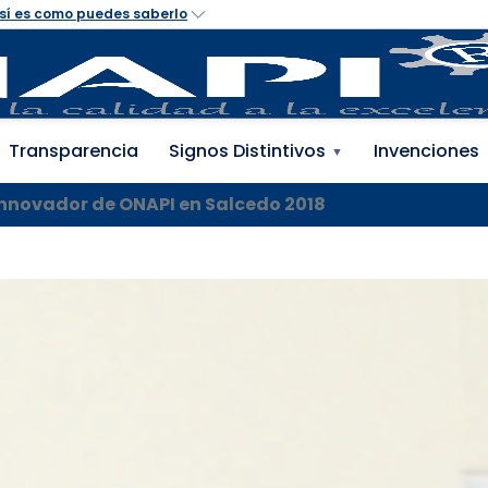
 Propiedad Industrial 
Transparencia
Signos Distintivos
Invenciones
▼
novador de ONAPI en Salcedo 2018