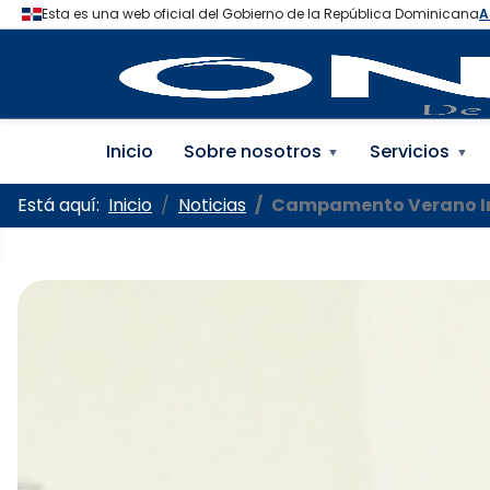
Oficina Nacional de la
Inicio
Sobre nosotros
Servicios
▼
▼
Está aquí:
Inicio
Noticias
Campamento Verano In