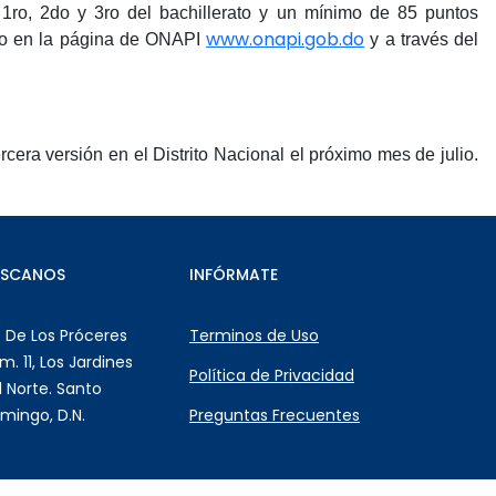
1ro, 2do y 3ro del bachillerato y un mínimo de 85 puntos
www.onapi.gob.do
rio en la página de ONAPI
y a través del
era versión en el Distrito Nacional el próximo mes de julio.
ÚSCANOS
INFÓRMATE
. De Los Próceres
Terminos de Uso
m. 11, Los Jardines
Política de Privacidad
l Norte. Santo
mingo, D.N.
Preguntas Frecuentes