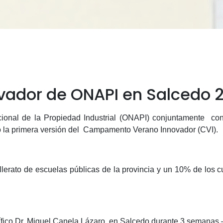
dor de ONAPI en Salcedo 
cional de la Propiedad Industrial (ONAPI) conjuntamente con
io la primera versión del Campamento Verano Innovador (CVI).
hillerato de escuelas públicas de la provincia y un 10% de los
ico Dr. Miguel Canela Lázaro, en Salcedo durante 3 semanas –d