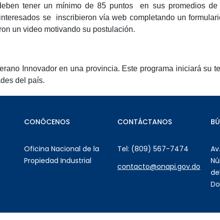
es deben tener un mínimo de 85 puntos en sus promedios de 
 interesados se inscribieron vía web completando un formula
ron un video motivando su postulación.
no Innovador en una provincia. Este programa iniciará su terc
des del país.
CONÓCENOS
CONTÁCTANOS
B
Oficina Nacional de la
Tel: (809) 567-7474
Av
Propiedad Industrial
Nú
contacto@onapi.gov.do
de
Do