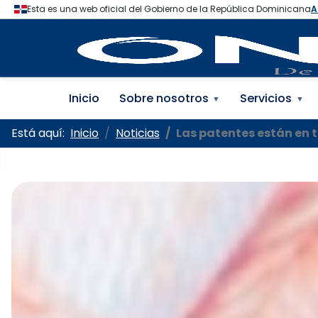
Oficina Nacional de la
Inicio
Sobre nosotros
Servicios
▼
▼
Está aquí:
Inicio
Noticias
Las patentes están en t