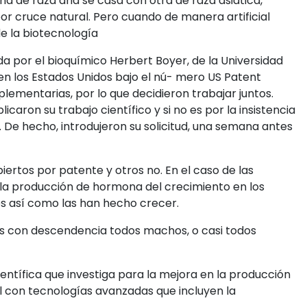
a de raza aria se casa con otra de raza asiática,
or cruce natural. Pero cuando de manera artificial
de la biotecnología
a por el bioquímico Herbert Boyer, de la Universidad
 en los Estados Unidos bajo el nú- mero US Patent
lementarias, por lo que decidieron trabajar juntos.
aron su trabajo científico y si no es por la insistencia
 De hecho, introdujeron su solicitud, una semana antes
ertos por patente y otros no. En el caso de las
a la producción de hormona del crecimiento en los
es así como las han hecho crecer.
pias con descendencia todos machos, o casi todos
ientífica que investiga para la mejora en la producción
nal con tecnologías avanzadas que incluyen la