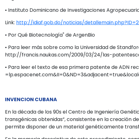
• Instituto Dominicano de Investigaciones Agropecuaria
Link:
http://idiaf.gob.do/noticias/detallemain.php?ID=
• Por Qué Biotecnología" de ArgenBio
• Para leer más sobre como la Universidad de Standford
http://francis.naukas.com/2009/03/24/las-patentesc
• Para leer el texto de esa primera patente de ADN r
=lp.espacenet.com&II=0&ND=3&adjacent=true&loc
INVENCION CUBANA
En la década de los 90s el Centro de Ingeniería Genéti
transgénicas obtenidas”, consistente en la creación de
permite disponer de un material genéticamente transf