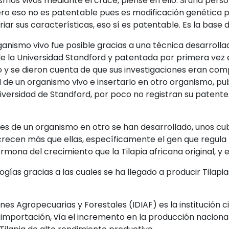
os vivos mediante el cruce, piense en ello: Si una person
ero eso no es patentable pues es modificación genética p
ar sus características, eso sí es patentable. Es la base 
nismo vivo fue posible gracias a una técnica desarrollad
 de la Universidad Standford y patentada por primera vez
o y se dieron cuenta de que sus investigaciones eran comp
e un organismo vivo e insertarlo en otro organismo, public
versidad de Standford, por poco no registran su patente.
s de un organismo en otro se han desarrollado, unos cubi
e crecen más que ellas, específicamente el gen que regul
mona del crecimiento que la Tilapia africana original, y 
logías gracias a las cuales se ha llegado a producir Tila
ones Agropecuarias y Forestales (IDIAF) es la institución c
e la importación, vía el incremento en la producción nacio