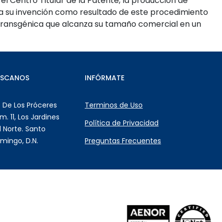
l Centro Titular de la Patente, la producción de
ca su invención como resultado de este procedimiento
 transgénica que alcanza su tamaño comercial en un
ÚSCANOS
INFÓRMATE
. De Los Próceres
Terminos de Uso
m. 11, Los Jardines
Política de Privacidad
l Norte. Santo
mingo, D.N.
Preguntas Frecuentes