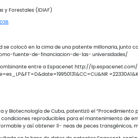
s y Forestales (IDIAF)
2038
 se colocó en la cima de una patente millonaria, junto co
omo-fuente-de-financiacion-de-las- universidades/
ecombinante entre a Espacenet http://lp.espacenet.com/p
ale=es_LP&FT=D&date=19950131&CC=CU&NR =22330A1&
ca y Biotecnología de Cuba, patentizó el “Procedimiento p
 condiciones reproducibles para el mantenimiento de embr
ormable y así obtener lí- neas de peces transgénicos, 