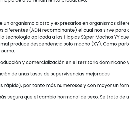
lapia de alto rendimiento productivo.
 un organismo a otro y expresarlos en organismos diferen
s diferentes (ADN recombinante) el cual nos sirve para
la tecnología aplicada a las tilapias Súper Machos YY qu
normal produce descendencia solo macho (XY). Como part
onsumo.
roducción y comercialización en el territorio dominicano y
ación de unas tasas de supervivencias mejoradas.
más rápido), por tanto más numerosos y con mayor unifor
s más segura que el cambio hormonal de sexo. Se trata d