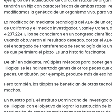
ejemplos de modificación de características de organism
tendrán un hijo con características de ambas razas. P
modificamos la genética de un organismo vivo, para vari
La modificación mediante tecnología del ADN de un orga
de California y el medico investigador, Stanley Cohen,
4,237,224. Ellos se conocieron en un congreso científic
Cuando obtuvieron el resultado deseado, cortar el ADN d
del encargado de transferencia de tecnología de la Uni
de que perimiera el plazo. Es una historia fascinante.
De ahí en adelante, múltiples métodos para poner gene
Tilapias, se les ha insertado genes de otros peces qu
peces. Un tiburón, por ejemplo, produce más de esa hor
Pero también, las tilapias se benefician de otras tecno
machos.
En nuestro país, el Instituto Dominicano de Investigaci
de Tilapias, con el objetivo de lograr la sustitución d