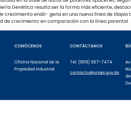
ultada en la base de datos de patentes Spacenet, según e
ería Genética resulta ser la forma más eficiente, desta
de crecimiento endó- gena en una nueva línea de tilapia
 de crecimiento en comparación con la línea parental.
CONÓCENOS
CONTÁCTANOS
B
Oficina Nacional de la
Tel: (809) 567-7474
Av
Propiedad Industrial
Nú
contacto@onapi.gov.do
de
Do