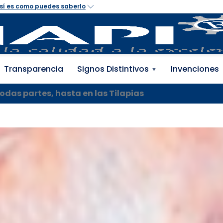
 Propiedad Industrial 
Transparencia
Signos Distintivos
Invenciones
▼
odas partes, hasta en las Tilapias