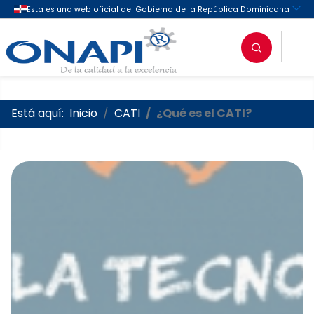
Oficina Nacional de la Propieda
Está aquí:
Inicio
CATI
¿Qué es el CATI?